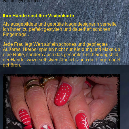
Naturnagel mit French
Ihre Hände sind Ihre Visitenkarte
Als ausgebildete und geprüfte Nageldesignerin
verhelfe
ich Ihnen zu perfekt gestylten und dauerhaft schönen
Fingernägel.
Jede Frau legt Wert auf ein schönes und gepflegtes
Äußeres. Hierbei spielen nicht nur Kleidung und Make-up
eine Rolle, sondern auch das gesamte Erscheinungsbild
der Hände, wozu selbstverständlich auch die Fingernägel
gehören.