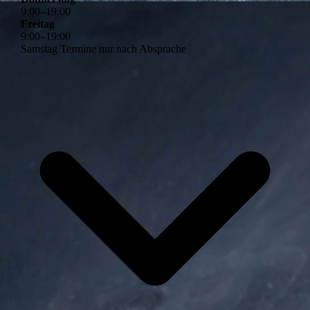
9
:
00
–
19
:
00
Freitag
9
:
00
–
19
:
00
Samstag Termine nur nach Absprache