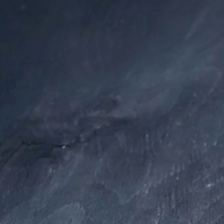
Moni 11 French
Nailsforlife Nailart Design 03 mit Stiletto